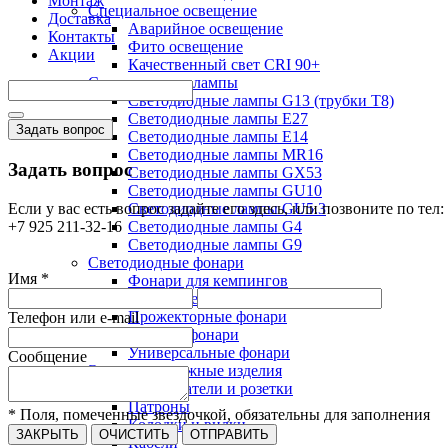
Монтаж
Специальное освещение
Доставка
Аварийное освещение
Контакты
Фито освещение
Акции
Качественный свет CRI 90+
Светодиодные лампы
Светодиодные лампы G13 (трубки T8)
Светодиодные лампы Е27
Задать вопрос
Светодиодные лампы Е14
Светодиодные лампы MR16
Задать вопрос
Светодиодные лампы GX53
Светодиодные лампы GU10
Если у вас есть вопрос задайте его здесь, или позвоните по тел:
Светодиодные лампы GU5.3
+7 925 211-32-16
Светодиодные лампы G4
Светодиодные лампы G9
Светодиодные фонари
Имя *
Фонари для кемпингов
Налобные фонари
Прожекторные фонари
Телефон или e-mail
Рабочие фонари
Универсальные фонари
Сообщение
Электромонтажные изделия
Выключатели и розетки
Патроны
* Поля, помеченные звездочкой, обязательны для заполнения
Колодки и вилки
ЗАКРЫТЬ
ОЧИСТИТЬ
ОТПРАВИТЬ
Кабели