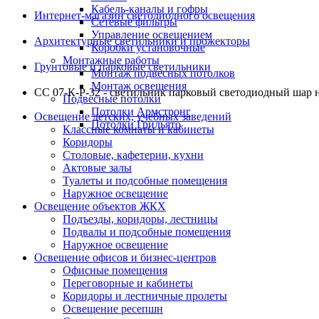
Кабель-каналы и гофры
Интернет-магазин светодиодного освещения
Сетевые фильтры
Управление освещением
Архитектурные светильники и прожекторы
Коробки установочные
Монтажные работы
Грунтовые и парковые светильники
Монтаж подвесных потолков
Монтаж освещения
СС 07-К-P-32 - светильник парковый светодиодный шар н
Подвесные потолки
Потолки Армстронг
Освещение детских, учебных заведений
Потолки Грильято
Классные комнаты и кабинеты
Коридоры
Столовые, кафетерии, кухни
Актовые залы
Туалеты и подсобные помещения
Наружное освещение
Освещение объектов ЖКХ
Подъезды, коридоры, лестницы
Подвалы и подсобные помещения
Наружное освещение
Освещение офисов и бизнес-центров
Офисные помещения
Переговорные и кабинеты
Коридоры и лестничные пролеты
Освещение ресепшн