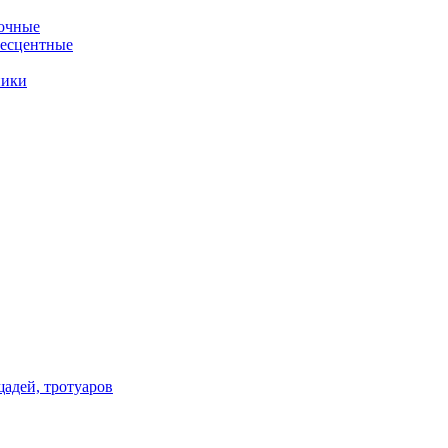
очные
несцентные
ники
щадей, тротуаров