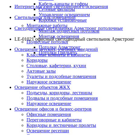
Кабель-каналы и гофры
Интернет-магазин светодиодного освещения
Сетевые фильтры
Управление освещением
Светильники для помещений
Коробки установочные
Монтажные работы
Светодиодные светильники Армстронг потолочные
Монтаж подвесных потолков
Монтаж освещения
LE-01021 офисный светодиодный светильник Армстронг 
Подвесные потолки
Потолки Армстронг
Освещение детских, учебных заведений
Потолки Грильято
Классные комнаты и кабинеты
Коридоры
Столовые, кафетерии, кухни
Актовые залы
Туалеты и подсобные помещения
Наружное освещение
Освещение объектов ЖКХ
Подъезды, коридоры, лестницы
Подвалы и подсобные помещения
Наружное освещение
Освещение офисов и бизнес-центров
Офисные помещения
Переговорные и кабинеты
Коридоры и лестничные пролеты
Освещение ресепшн