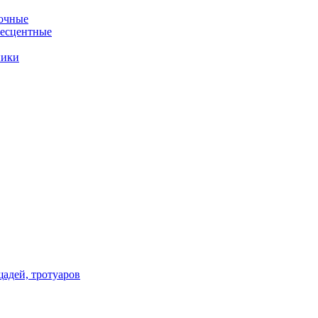
очные
несцентные
ники
щадей, тротуаров