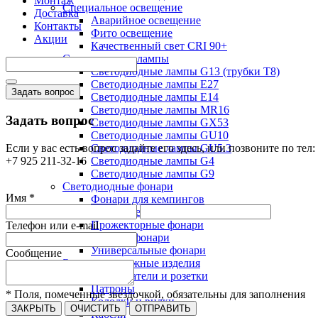
Монтаж
Специальное освещение
Доставка
Аварийное освещение
Контакты
Фито освещение
Акции
Качественный свет CRI 90+
Светодиодные лампы
Светодиодные лампы G13 (трубки T8)
Светодиодные лампы Е27
Задать вопрос
Светодиодные лампы Е14
Светодиодные лампы MR16
Задать вопрос
Светодиодные лампы GX53
Светодиодные лампы GU10
Если у вас есть вопрос задайте его здесь, или позвоните по тел:
Светодиодные лампы GU5.3
+7 925 211-32-16
Светодиодные лампы G4
Светодиодные лампы G9
Светодиодные фонари
Имя *
Фонари для кемпингов
Налобные фонари
Прожекторные фонари
Телефон или e-mail
Рабочие фонари
Универсальные фонари
Сообщение
Электромонтажные изделия
Выключатели и розетки
Патроны
* Поля, помеченные звездочкой, обязательны для заполнения
Колодки и вилки
ЗАКРЫТЬ
ОЧИСТИТЬ
ОТПРАВИТЬ
Кабели