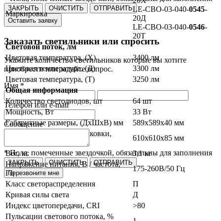
20Х
ЗАКРЫТЬ
ОЧИСТИТЬ
ОТПРАВИТЬ
LE-СВО-03-040-
0545
-
Маркировка
20Д
Оставить заявку
LE-СВО-03-040-
0546
-
20Т
Заказать светильники или спросить
Световой поток, лм
Цветовая температура, (Х)
3400 лм
Укажите количество светильников которые вы хотите
Цветовая температура, (Д)
3300 лм
приобрести или задайте вопрос.
Цветовая температура, (Т)
3250 лм
Имя *
Общая информация
Количество светодиодов, шт
64 шт
Телефон или e-mail
Мощность, Вт
33 Вт
Габаритные размеры, (ДхШхВ) мм
589х589х40 мм
Сообщение
Габаритные размеры упаковки,
610х610х85 мм
(ДхШхВ) мм
* Поля, помеченные звездочкой, обязательны для заполнения
Вес, кг
3,1 кг
ЗАКРЫТЬ
ОЧИСТИТЬ
ОТПРАВИТЬ
Напряжение питания, В / частота,
175-260В/50 Гц
Гц
Перезвоните мне
Класс светораспределения
П
Кривая силы света
Д
Индекс цветопередачи, CRI
>80
Пульсации светового потока, %
1