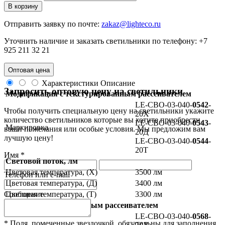
В корзину
Отправить заявку по почте:
zakaz@lighteco.ru
Уточнить наличие и заказать светильники по телефону:
+7
925 211 32 21
Оптовая цена
Характеристики
Описание
Запросить оптовую цену на светильники
Модификация с текстурированным рассеивателем
LE-СВО-03-040-
0542
-
Чтобы получить специальную цену на светильники укажите
20Х
количество светильников которые вы хотите приобрести,
LE-СВО-03-040-
0543
-
Маркировка
ваши пожелания или особые условия. Мы предложим вам
20Д
лучшую цену!
LE-СВО-03-040-
0544
-
20Т
Имя *
Световой поток, лм
Цветовая температура, (Х)
3500 лм
Телефон или e-mail
Цветовая температура, (Д)
3400 лм
Сообщение
Цветовая температура, (Т)
3300 лм
Модификация с опаловым рассеивателем
LE-СВО-03-040-
0568
-
* Поля, помеченные звездочкой, обязательны для заполнения