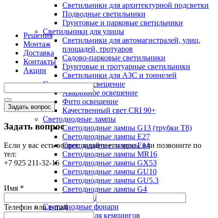
Светильники для архитектурной подсветки
Подводные светильники
Грунтовые и парковые светильники
Светильники для улицы
Решения
Светильники для автомагистралей, улиц,
Монтаж
площадей, тротуаров
Доставка
Садово-парковые светильники
Контакты
Грунтовые и тротуарные светильники
Акции
Светильники для АЗС и тоннелей
Специальное освещение
Аварийное освещение
Фито освещение
Задать вопрос
Качественный свет CRI 90+
Светодиодные лампы
Задать вопрос
Светодиодные лампы G13 (трубки T8)
Светодиодные лампы Е27
Если у вас есть вопрос задайте его здесь, или позвоните по
Светодиодные лампы Е14
тел:
Светодиодные лампы MR16
+7 925 211-32-16
Светодиодные лампы GX53
Светодиодные лампы GU10
Светодиодные лампы GU5.3
Имя *
Светодиодные лампы G4
Светодиодные лампы G9
Светодиодные фонари
Телефон или e-mail
Фонари для кемпингов