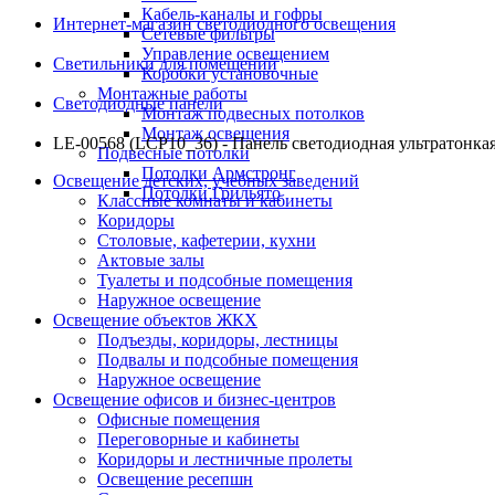
Кабель-каналы и гофры
Интернет-магазин светодиодного освещения
Сетевые фильтры
Управление освещением
Светильники для помещений
Коробки установочные
Монтажные работы
Светодиодные панели
Монтаж подвесных потолков
Монтаж освещения
LE-00568 (LCP10_36) - Панель светодиодная ультратонка
Подвесные потолки
Потолки Армстронг
Освещение детских, учебных заведений
Потолки Грильято
Классные комнаты и кабинеты
Коридоры
Столовые, кафетерии, кухни
Актовые залы
Туалеты и подсобные помещения
Наружное освещение
Освещение объектов ЖКХ
Подъезды, коридоры, лестницы
Подвалы и подсобные помещения
Наружное освещение
Освещение офисов и бизнес-центров
Офисные помещения
Переговорные и кабинеты
Коридоры и лестничные пролеты
Освещение ресепшн