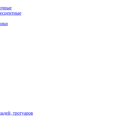
очные
несцентные
ники
щадей, тротуаров