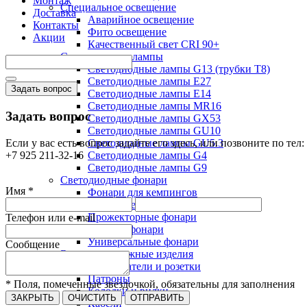
Монтаж
Специальное освещение
Доставка
Аварийное освещение
Контакты
Фито освещение
Акции
Качественный свет CRI 90+
Светодиодные лампы
Светодиодные лампы G13 (трубки T8)
Светодиодные лампы Е27
Задать вопрос
Светодиодные лампы Е14
Светодиодные лампы MR16
Задать вопрос
Светодиодные лампы GX53
Светодиодные лампы GU10
Если у вас есть вопрос задайте его здесь, или позвоните по тел:
Светодиодные лампы GU5.3
+7 925 211-32-16
Светодиодные лампы G4
Светодиодные лампы G9
Светодиодные фонари
Имя *
Фонари для кемпингов
Налобные фонари
Прожекторные фонари
Телефон или e-mail
Рабочие фонари
Универсальные фонари
Сообщение
Электромонтажные изделия
Выключатели и розетки
Патроны
* Поля, помеченные звездочкой, обязательны для заполнения
Колодки и вилки
ЗАКРЫТЬ
ОЧИСТИТЬ
ОТПРАВИТЬ
Кабели