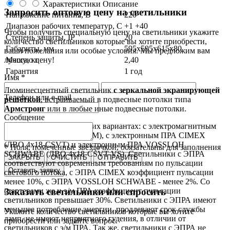
Характеристики
Описание
Запросить оптовую цену на светильники
Напряжение питания, В
220
Диапазон рабочих температур, С
+1 +40
Чтобы получить специальную цену на светильники укажите
Степень защиты, IP
20
количество светильников которые вы хотите приобрести,
Габариты, мм
595х595х615х80
ваши пожелания или особые условия. Мы предложим вам
лучшую цену!
Масса, кг
2,40
Гарантия
1 год
Имя *
Люминесцентный светильник
с зеркальной экранирующей
Телефон или e-mail
решеткой
, встраиваемый в подвесные потолки типа
Армстронг
или в любые иные подвесные потолки.
Сообщение
Выпускаются в нескольких вариантах: с электромагнитным
ПРА (ЛВО 4х18-CSVT-EM), с электронным ПРА CIMEX
(ЛВО 4х18-CSVT) и электронным ПРА VOSSLOH
* Поля, помеченные звездочкой, обязательны для заполнения
SCHWABE (ЛВО 4х18-CSVT-VS). Светильники с ЭПРА
ЗАКРЫТЬ
ОЧИСТИТЬ
ОТПРАВИТЬ
соответствуют современным требованиям по пульсации
Оставить заявку
светового потока, с ЭПРА CIMEX коэффициент пульсации
менее 10%, с ЭПРА VOSSLOH SCHWABE - менее 2%. Со
Заказать светильники или спросить
стартерами же и э/м ПРА коэффициент пульсации
светильников превышает 30%. Светильники с ЭПРА имеют
меньшее потребление энергии, продлевают срок службы
Укажите количество светильников которые вы хотите
ламп, не имеют неприятного гудения, в отличии от
приобрести или задайте вопрос.
светильников с э/м ПРА. Так же, светильники с ЭПРА не