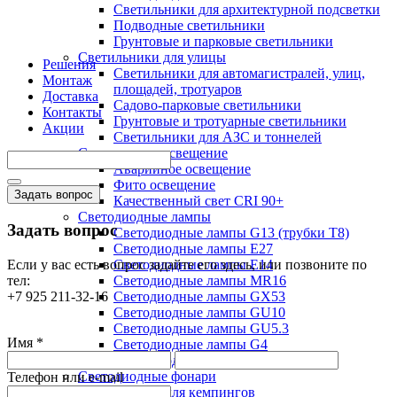
Светильники для архитектурной подсветки
Подводные светильники
Грунтовые и парковые светильники
Светильники для улицы
Решения
Светильники для автомагистралей, улиц,
Монтаж
площадей, тротуаров
Доставка
Садово-парковые светильники
Контакты
Грунтовые и тротуарные светильники
Акции
Светильники для АЗС и тоннелей
Специальное освещение
Аварийное освещение
Фито освещение
Задать вопрос
Качественный свет CRI 90+
Светодиодные лампы
Задать вопрос
Светодиодные лампы G13 (трубки T8)
Светодиодные лампы Е27
Если у вас есть вопрос задайте его здесь, или позвоните по
Светодиодные лампы Е14
тел:
Светодиодные лампы MR16
+7 925 211-32-16
Светодиодные лампы GX53
Светодиодные лампы GU10
Светодиодные лампы GU5.3
Имя *
Светодиодные лампы G4
Светодиодные лампы G9
Светодиодные фонари
Телефон или e-mail
Фонари для кемпингов