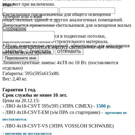
мерцают при включении.
Имя *
Светильники предназначены для общего освещения
Телефон или e-mail
общественных зданий и других аналогичных помещений.
Допускается применение светильников для освещения жилых
Сообщение
помещений.
Светильники монтируются в подвесные потолки,
выполненные из любого строительного материала.
* Поля, помеченные звездочкой, обязательны для заполнения
Отражатель крепится к корпусу светильника при помощи
ЗАКРЫТЬ
ОЧИСТИТЬ
ОТПРАВИТЬ
металлических пружин.
Перезвоните мне
Люминесцентные лампы: 4хТ8 по 18 Вт. (поставляются
отдельно)
Габариты: 595x595х615x80.
Вес: 2,40 кг.
Гарантия 1 год.
Срок службы не менее 10 лет.
Цены на 20.12.15:
- ЛВО 4х18-CSVT 595x595 (ЭПРА CIMEX) -
1500 р.
-
ЛВО 4х18-CSVT-EM (
э/м ПРА
со стартерами
) -
временно не
.
поставляется
-
ЛВО 4х18-CSVT-VS (ЭПРА
VOSSLOH SCHWABE
)
-
временно не поставляется