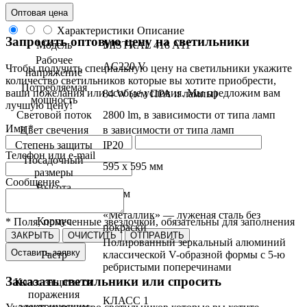
Оптовая цена
Характеристики
Описание
Запросить оптовую цену на светильники
Модель
MISTRAL 418 A11
Рабочее
AC220 V
Чтобы получить специальную цену на светильники укажите
напряжение
количество светильников которые вы хотите приобрести,
Потребляемая
ваши пожелания или особые условия. Мы предложим вам
84 W (э/м ПРА и лампы)
мощность
лучшую цену!
Световой поток
2800 lm, в зависимости от типа ламп
Имя *
Цвет свечения
в зависимости от типа ламп
Степень защиты
IP20
Телефон или e-mail
Посадочный
595 x 595 мм
размеры
Сообщение
Высота
72 мм
светильника
«Металлик» — луженая сталь без
Корпус
* Поля, помеченные звездочкой, обязательны для заполнения
покраски
ЗАКРЫТЬ
ОЧИСТИТЬ
ОТПРАВИТЬ
Полированный зеркальный алюминий
Оставить заявку
Растр
классической V-образной формы с 5-ю
ребристыми поперечинами
Заказать светильники или спросить
Класс защиты от
поражения
КЛАСС 1
электрическим