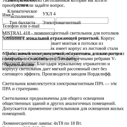
Укажите количество светильников которые вы хотите
током
приобрести или задайте вопрос.
Климатическое
УХЛ 4
Имя *
исполнение
Тип балласта
Электромагнитный
Телефон или e-mail
MISTRAL 418 - люминесцентный светильник для потолков
Сообщение
Armstrong
с зеркальной отражающей решеткой.
Корпус
светильника предусматривает монтаж в потолки из
гипсокартона. Светильник имеет корпус из листовой стали
* Поля, помеченные звездочкой, обязательны для заполнения
обработанный электролитическим лужением, а также растр из
полированного алюминия с 5-ю поперечными ребрами V-
ЗАКРЫТЬ
ОЧИСТИТЬ
ОТПРАВИТЬ
образной формы. Благодаря зеркальному отражателю и
Перезвоните мне
корпусу светильник дает мягкий рассеянный свет без
слепящего эффекта. Производится заводом Нордклифф.
Светильник комплектуется электромагнитным ПРА — э/м
ПРА и стратерами.
Светильники предназначены для общего освещения
общественных зданий и других аналогичных помещений.
Допускается применение светильников для освещения жилых
помещений.
Люминесцентные лампы: 4хТ8 по 18 Вт.