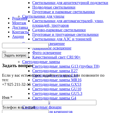
Светильники для архитектурной подсветки
Подводные светильники
Грунтовые и парковые светильники
Светильники для улицы
Решения
Светильники для автомагистралей, улиц,
Монтаж
площадей, тротуаров
Доставка
Садово-парковые светильники
Контакты
Грунтовые и тротуарные светильники
Акции
Светильники для АЗС и тоннелей
Специальное освещение
Аварийное освещение
Фито освещение
Задать вопрос
Качественный свет CRI 90+
Светодиодные лампы
Задать вопрос
Светодиодные лампы G13 (трубки T8)
Светодиодные лампы Е27
Если у вас есть вопрос задайте его здесь, или позвоните по
Светодиодные лампы Е14
тел:
Светодиодные лампы MR16
+7 925 211-32-16
Светодиодные лампы GX53
Светодиодные лампы GU10
Светодиодные лампы GU5.3
Имя *
Светодиодные лампы G4
Светодиодные лампы G9
Светодиодные фонари
Телефон или e-mail
Фонари для кемпингов