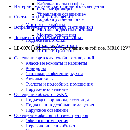
Кабель-каналы и гофры
Интернет-магазин светодиодного освещения
Сетевые фильтры
Управление освещением
Светильники для помещений
Коробки установочные
Монтажные работы
Встраиваемые и точечные светильники
Монтаж подвесных потолков
Монтаж освещения
Литые встраиваемые светильники
Подвесные потолки
Потолки Армстронг
LE-00761 (KL63A SN) Светильник литой пов. MR16,12V/
Потолки Грильято
Освещение детских, учебных заведений
Классные комнаты и кабинеты
Коридоры
Столовые, кафетерии, кухни
Актовые залы
Туалеты и подсобные помещения
Наружное освещение
Освещение объектов ЖКХ
Подъезды, коридоры, лестницы
Подвалы и подсобные помещения
Наружное освещение
Освещение офисов и бизнес-центров
Офисные помещения
Переговорные и кабинеты