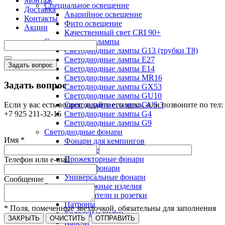
Монтаж
Специальное освещение
Доставка
Аварийное освещение
Контакты
Фито освещение
Акции
Качественный свет CRI 90+
Светодиодные лампы
Светодиодные лампы G13 (трубки T8)
Светодиодные лампы Е27
Задать вопрос
Светодиодные лампы Е14
Светодиодные лампы MR16
Задать вопрос
Светодиодные лампы GX53
Светодиодные лампы GU10
Если у вас есть вопрос задайте его здесь, или позвоните по тел:
Светодиодные лампы GU5.3
+7 925 211-32-16
Светодиодные лампы G4
Светодиодные лампы G9
Светодиодные фонари
Имя *
Фонари для кемпингов
Налобные фонари
Прожекторные фонари
Телефон или e-mail
Рабочие фонари
Универсальные фонари
Сообщение
Электромонтажные изделия
Выключатели и розетки
Патроны
* Поля, помеченные звездочкой, обязательны для заполнения
Колодки и вилки
ЗАКРЫТЬ
ОЧИСТИТЬ
ОТПРАВИТЬ
Кабели