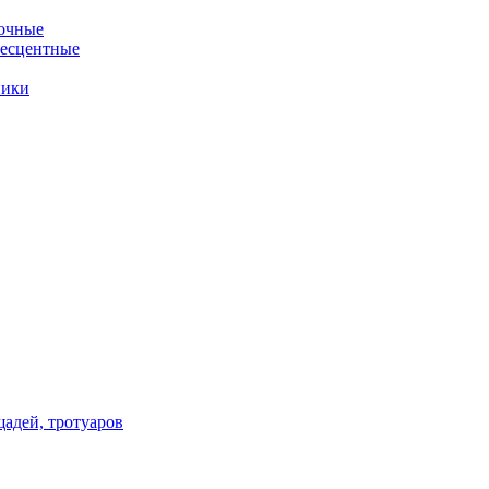
очные
несцентные
ники
щадей, тротуаров