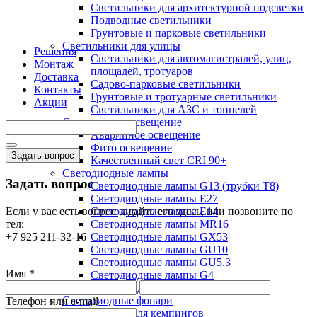
Светильники для архитектурной подсветки
Подводные светильники
Грунтовые и парковые светильники
Светильники для улицы
Решения
Светильники для автомагистралей, улиц,
Монтаж
площадей, тротуаров
Доставка
Садово-парковые светильники
Контакты
Грунтовые и тротуарные светильники
Акции
Светильники для АЗС и тоннелей
Специальное освещение
Аварийное освещение
Фито освещение
Задать вопрос
Качественный свет CRI 90+
Светодиодные лампы
Задать вопрос
Светодиодные лампы G13 (трубки T8)
Светодиодные лампы Е27
Если у вас есть вопрос задайте его здесь, или позвоните по
Светодиодные лампы Е14
тел:
Светодиодные лампы MR16
+7 925 211-32-16
Светодиодные лампы GX53
Светодиодные лампы GU10
Светодиодные лампы GU5.3
Имя *
Светодиодные лампы G4
Светодиодные лампы G9
Светодиодные фонари
Телефон или e-mail
Фонари для кемпингов