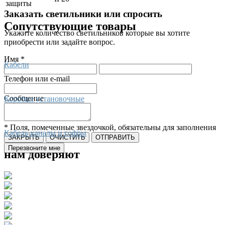
защиты
Заказать светильники или спросить
Сопутствующие товары
Укажите количество светильников которые вы хотите
приобрести или задайте вопрос.
Имя *
Кабели
Телефон или e-mail
Сообщение
Коробки установочные
* Поля, помеченные звездочкой, обязательны для заполнения
Кабель-каналы и гофры
ЗАКРЫТЬ
ОЧИСТИТЬ
ОТПРАВИТЬ
Перезвоните мне
нам доверяют