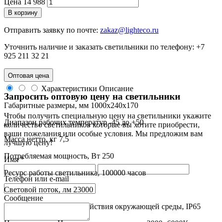
Цена
14 988
В корзину
Отправить заявку по почте:
zakaz@lighteco.ru
Уточнить наличие и заказать светильники по телефону:
+7
925 211 32 21
Оптовая цена
Характеристики
Описание
Запросить оптовую цену на светильники
Габаритные размеры, мм 1000x240x170
Чтобы получить специальную цену на светильники укажите
Диапазон рабочих температур -45 до +50
количество светильников которые вы хотите приобрести,
ваши пожелания или особые условия. Мы предложим вам
Масса нетто, кг 7,5
лучшую цену!
Потребляемая мощность, Вт 250
Имя *
Ресурс работы светильника, 100000 часов
Телефон или e-mail
Световой поток, лм 23000
Сообщение
Степень защиты от воздействия окружающей среды, IP65