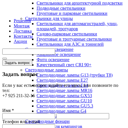
Светильники для архитектурной подсветки
Подводные светильники
Грунтовые и парковые светильники
Светильники для улицы
Решения
Светильники для автомагистралей, улиц,
Монтаж
площадей, тротуаров
Доставка
Садово-парковые светильники
Контакты
Грунтовые и тротуарные светильники
Акции
Светильники для АЗС и тоннелей
Специальное освещение
Аварийное освещение
Фито освещение
Задать вопрос
Качественный свет CRI 90+
Светодиодные лампы
Задать вопрос
Светодиодные лампы G13 (трубки T8)
Светодиодные лампы Е27
Если у вас есть вопрос задайте его здесь, или позвоните по
Светодиодные лампы Е14
тел:
Светодиодные лампы MR16
+7 925 211-32-16
Светодиодные лампы GX53
Светодиодные лампы GU10
Светодиодные лампы GU5.3
Имя *
Светодиодные лампы G4
Светодиодные лампы G9
Светодиодные фонари
Телефон или e-mail
Фонари для кемпингов