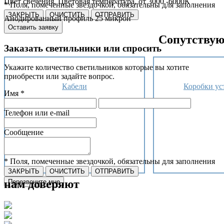
Цвет свечения, Цветовая температура, от 3000 -6000К
* Поля, помеченные звездочкой, обязательны для заполнения
ЗАКРЫТЬ
ОЧИСТИТЬ
ОТПРАВИТЬ
Анодированный профиль 25 микрон
Оставить заявку
Сопутствую
Заказать светильники или спросить
Укажите количество светильников которые вы хотите
приобрести или задайте вопрос.
Кабели
Коробки ус
Имя *
Телефон или e-mail
Сообщение
* Поля, помеченные звездочкой, обязательны для заполнения
ЗАКРЫТЬ
ОЧИСТИТЬ
ОТПРАВИТЬ
нам доверяют
Перезвоните мне