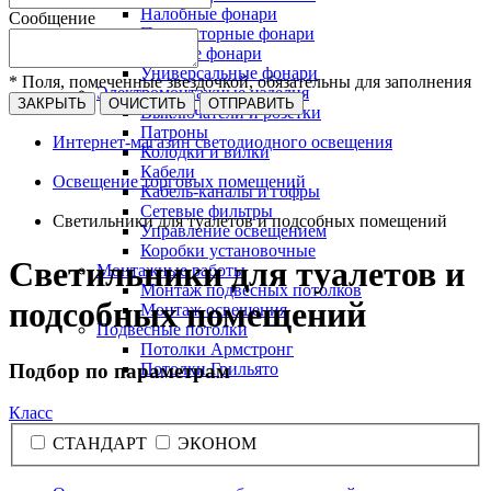
Налобные фонари
Сообщение
Прожекторные фонари
Рабочие фонари
Универсальные фонари
* Поля, помеченные звездочкой, обязательны для заполнения
Электромонтажные изделия
ЗАКРЫТЬ
ОЧИСТИТЬ
ОТПРАВИТЬ
Выключатели и розетки
Патроны
Интернет-магазин светодиодного освещения
Колодки и вилки
Кабели
Освещение торговых помещений
Кабель-каналы и гофры
Сетевые фильтры
Светильники для туалетов и подсобных помещений
Управление освещением
Коробки установочные
Светильники для туалетов и
Монтажные работы
Монтаж подвесных потолков
подсобных помещений
Монтаж освещения
Подвесные потолки
Потолки Армстронг
Подбор по параметрам
Потолки Грильято
Класс
СТАНДАРТ
ЭКОНОМ