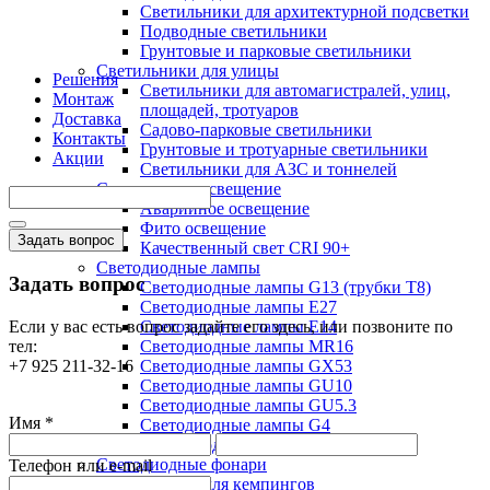
Светильники для архитектурной подсветки
Подводные светильники
Грунтовые и парковые светильники
Светильники для улицы
Решения
Светильники для автомагистралей, улиц,
Монтаж
площадей, тротуаров
Доставка
Садово-парковые светильники
Контакты
Грунтовые и тротуарные светильники
Акции
Светильники для АЗС и тоннелей
Специальное освещение
Аварийное освещение
Фито освещение
Задать вопрос
Качественный свет CRI 90+
Светодиодные лампы
Задать вопрос
Светодиодные лампы G13 (трубки T8)
Светодиодные лампы Е27
Если у вас есть вопрос задайте его здесь, или позвоните по
Светодиодные лампы Е14
тел:
Светодиодные лампы MR16
+7 925 211-32-16
Светодиодные лампы GX53
Светодиодные лампы GU10
Светодиодные лампы GU5.3
Имя *
Светодиодные лампы G4
Светодиодные лампы G9
Светодиодные фонари
Телефон или e-mail
Фонари для кемпингов